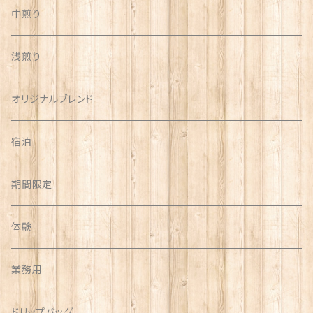
中煎り
浅煎り
オリジナルブレンド
宿泊
期間限定
体験
業務用
ドリップバッグ