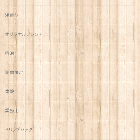
浅煎り
オリジナルブレンド
宿泊
期間限定
体験
業務用
ドリップバッグ