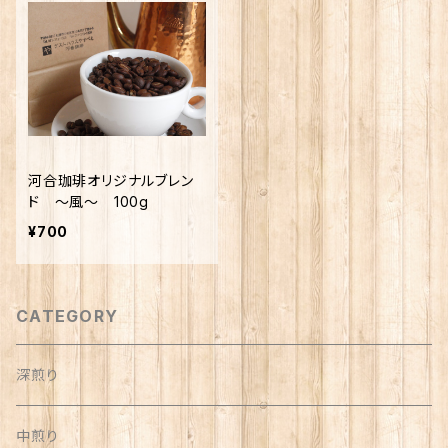
河合珈琲オリジナルブレン
ド 〜風〜 100g
¥700
CATEGORY
深煎り
中煎り