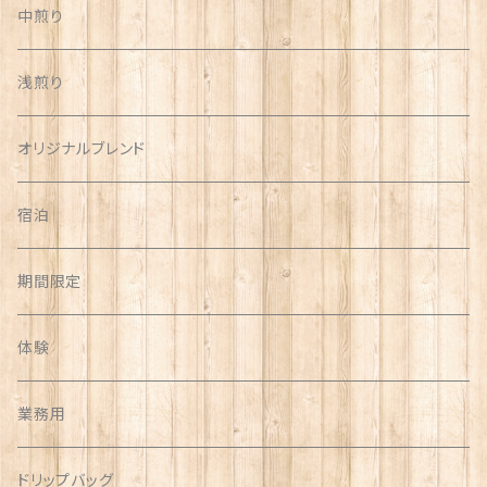
中煎り
浅煎り
オリジナルブレンド
宿泊
期間限定
体験
業務用
ドリップバッグ