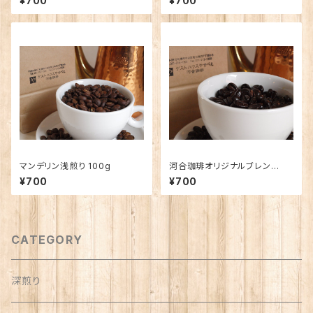
¥700
¥700
マンデリン浅煎り 100g
河合珈琲オリジナルブレン
ド 〜大地〜 100g
¥700
¥700
CATEGORY
深煎り