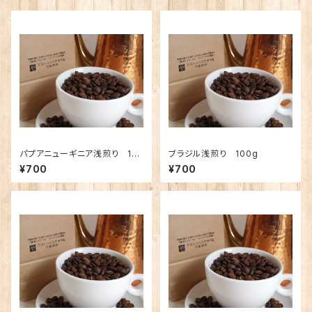
パプアニューギニア浅煎り 10
ブラジル浅煎り 100g
0g
¥700
¥700