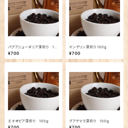
パプアニューギニア深煎り 10
マンデリン深煎り 100g
0g
¥700
¥700
エチオピア深煎り 100g
グアテマラ深煎り 100g
¥700
¥700