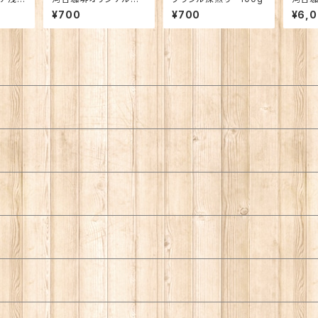
レンド 〜大地〜 10
１kg
¥700
¥700
¥6,
0g