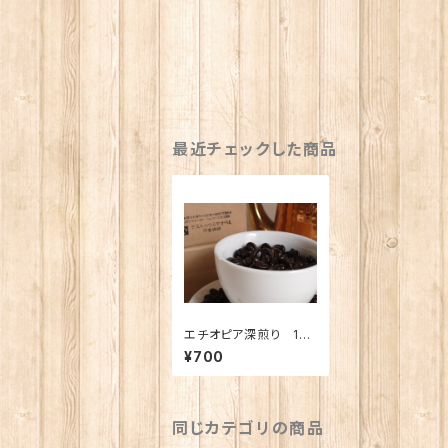
最近チェックした商品
エチオピア深煎り 100
g
¥700
同じカテゴリの商品