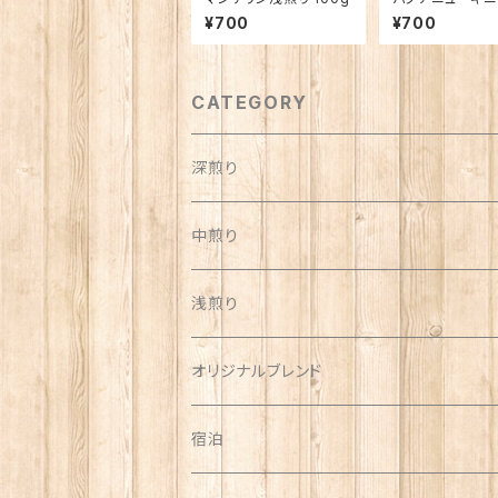
り 100g
¥700
¥700
CATEGORY
深煎り
中煎り
浅煎り
オリジナルブレンド
宿泊