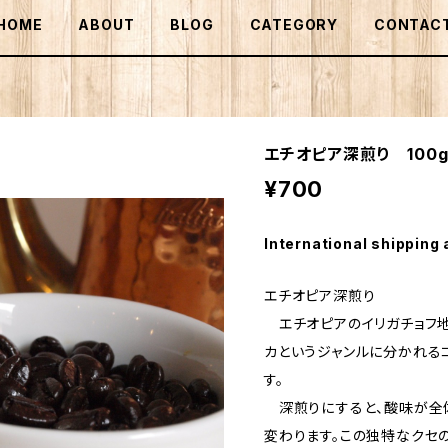
HOME
ABOUT
BLOG
CATEGORY
CONTAC
エチオピア深煎り 100
¥700
International shipping 
エチオピア深煎り
エチオピアのイリガチョフ地
カというジャンルに分かれる
す。
深煎りにすると、酸味が全
変わります。この独特なクセ