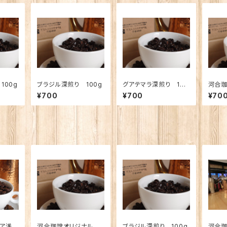
100g
ブラジル深煎り 100g
グアテマラ深煎り 100
河合珈
g
レンド
¥700
¥700
¥70
0g
ニア浅煎
河合珈琲オリジナルブ
ブラジル深煎り 100g
河合