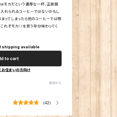
heモカだという濃厚な一杯、正直個
け入れられるコーヒーではないかもし
はまってしまったら他のコーヒーでは物
これぞモカ！！を思う存分味わってく
l shipping available
d to cart
にお住まいの方向け
通報する
(42)