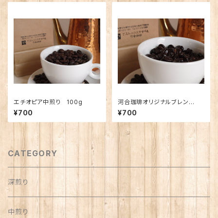
エチオピア中煎り 100g
河合珈琲オリジナルブレン
ド 〜大地〜 100g
¥700
¥700
CATEGORY
深煎り
中煎り