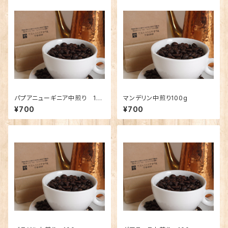
パプアニューギニア中煎り 10
マンデリン中煎り100g
0g
¥700
¥700