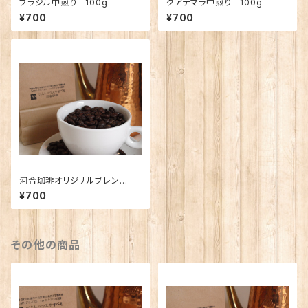
ブラジル中煎り 100g
グアテマラ中煎り 100g
¥700
¥700
河合珈琲オリジナルブレン
ド 〜森〜 100g
¥700
その他の商品