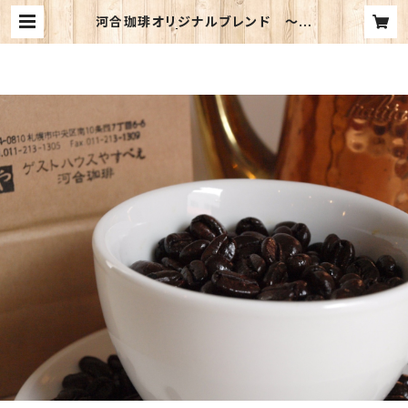
河合珈琲オリジナルブレンド 〜大
地〜 100g | KAWAI COFFEE W
EB STORE