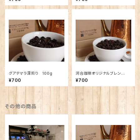
グアテマラ深煎り 100g
河合珈琲オリジナルブレン
ド 〜森〜 100g
¥700
¥700
その他の商品