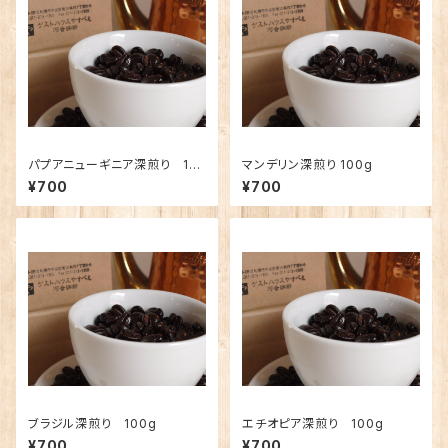
パプアニューギニア深煎り 10
マンデリン深煎り 100g
0g
¥700
¥700
ブラジル深煎り 100g
エチオピア深煎り 100g
¥700
¥700