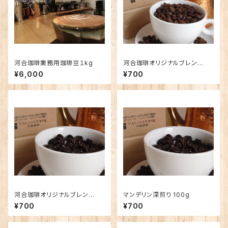
河合珈琲業務用珈琲豆１kg
河合珈琲オリジナルブレン
ド 〜風〜 100g
¥6,000
¥700
河合珈琲オリジナルブレン
マンデリン深煎り 100g
ド 〜大地〜 100g
¥700
¥700