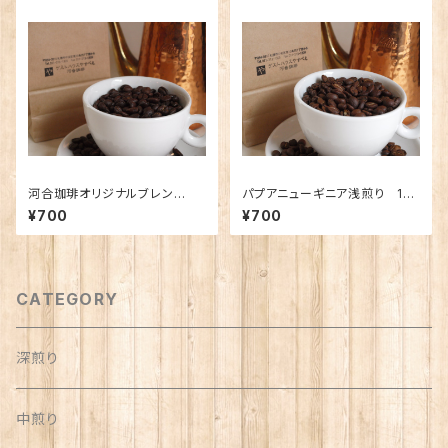
河合珈琲オリジナルブレン
パプアニューギニア浅煎り 10
ド 〜森〜 100g
0g
¥700
¥700
CATEGORY
深煎り
中煎り